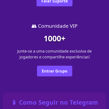
Falar Suporte
👥 Comunidade VIP
1000+
Junte-se a uma comunidade exclusiva de
jogadores e compartilhe experiências!
Entrar Grupo
📱 Como Seguir no Telegram