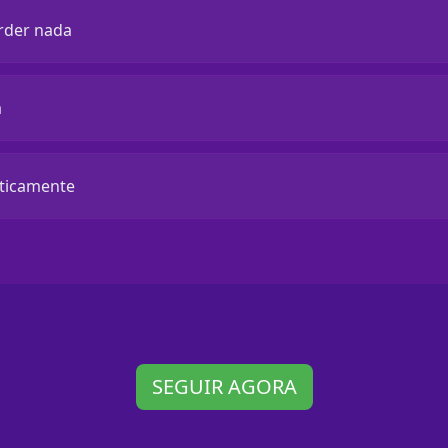
erder nada
a
aticamente
SEGUIR AGORA