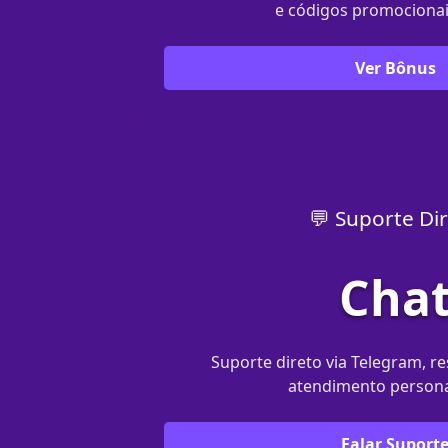
e códigos promocionai
Ver Bônus
💬 Suporte Di
Cha
Suporte direto via Telegram, r
atendimento persona
Falar Suport