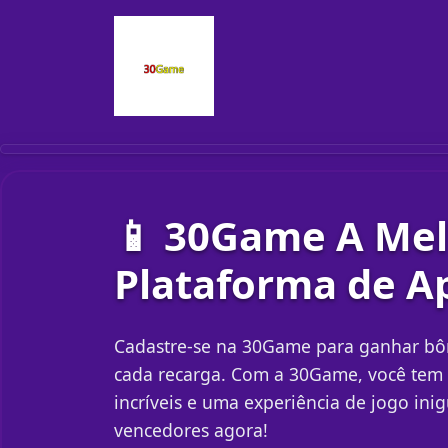
📱 30Game A Me
Plataforma de A
Cadastre-se na 30Game para ganhar bô
cada recarga. Com a 30Game, você tem
incríveis e uma experiência de jogo inig
vencedores agora!