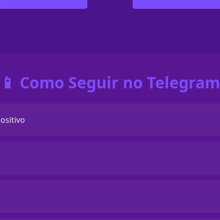
📱 Como Seguir no Telegram
ositivo