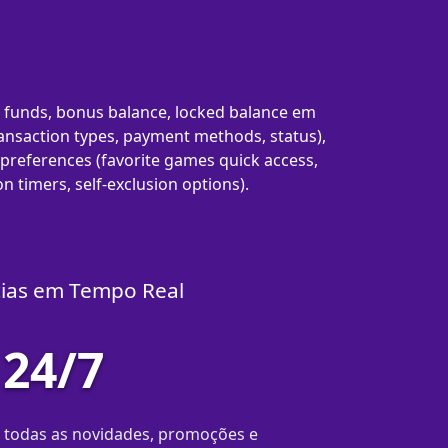
le funds, bonus balance, locked balance em
ransaction types, payment methods, status),
references (favorite games quick access,
on timers, self-exclusion options).
cias em Tempo Real
24/7
e todas as novidades, promoções e