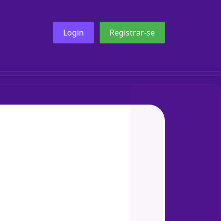
Login
Registrar-se