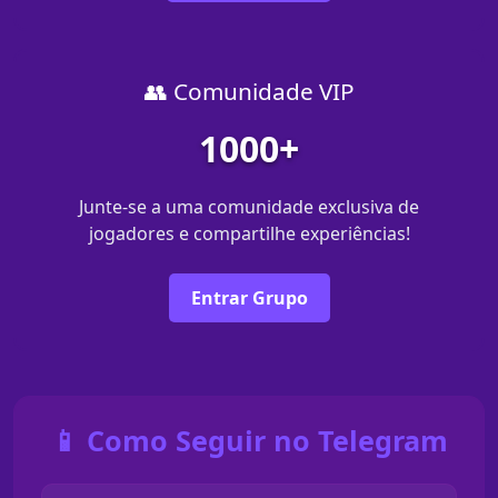
👥 Comunidade VIP
1000+
Junte-se a uma comunidade exclusiva de
jogadores e compartilhe experiências!
Entrar Grupo
📱 Como Seguir no Telegram