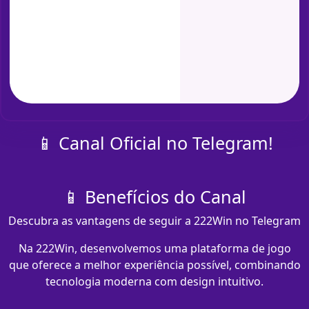
📱 Canal Oficial no Telegram!
📱 Benefícios do Canal
Descubra as vantagens de seguir a 222Win no Telegram
Na 222Win, desenvolvemos uma plataforma de jogo
que oferece a melhor experiência possível, combinando
tecnologia moderna com design intuitivo.