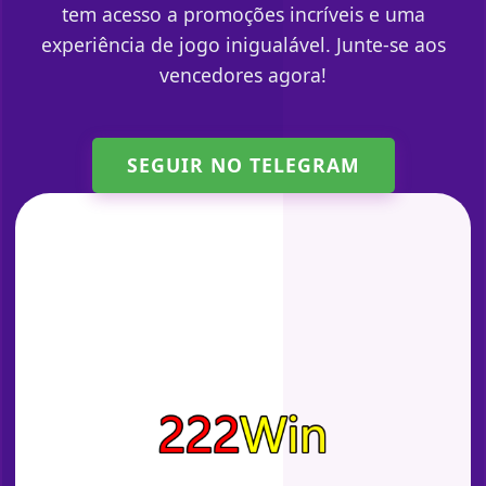
tem acesso a promoções incríveis e uma
experiência de jogo inigualável. Junte-se aos
vencedores agora!
SEGUIR NO TELEGRAM