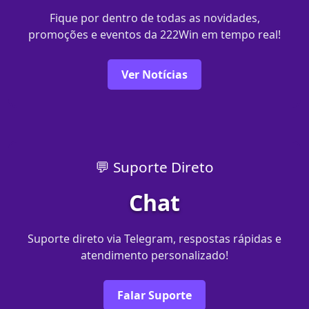
Fique por dentro de todas as novidades,
promoções e eventos da 222Win em tempo real!
Ver Notícias
💬 Suporte Direto
Chat
Suporte direto via Telegram, respostas rápidas e
atendimento personalizado!
Falar Suporte