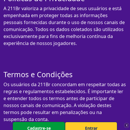
A 211Br valoriza a privacidade de seus usuários e está
empenhada em proteger todas as informações
pessoais fornecidas durante o uso de nossos canais de
comunicação. Todos os dados coletados são utilizados
exclusivamente para fins de melhoria contínua da
experiência de nossos jogadores.
Termos e Condições
Os usuários da 211Br concordam em respeitar todas as
regras e regulamentos estabelecidos. É importante ler
e entender todos os termos antes de participar de
nossos canais de comunicação. A violação destes
termos pode resultar em penalizações ou na
suspensão da conta.
X
Cadastre-se
Entrar