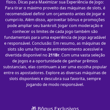
físico. Dicas para Maximizar sua Experiência de Jogo:
Para tirar o máximo proveito das máquinas de slots, é
recomendável definir um orçamento antes de jogar e
cumpri-lo. Além disso, aproveitar bônus e promoções
pode ampliar seu bankroll. Jogar com moderação e
conhecer os limites de cada jogo também são
fundamentais para uma experiência de jogo agradável
e responsável. Conclusão: Em resumo, as máquinas de
slots são uma forma de entretenimento acessível e
divertida disponível no
211Br
. Com uma vasta seleção
de jogos e a oportunidade de ganhar prêmios
substanciais, elas continuam a ser uma escolha popular
entre os apostadores. Explore as diversas máquinas de
slots disponíveis e descubra sua favorita, sempre
jogando de modo responsável.
🎁 Bônus Exclusivos