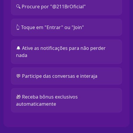
🔍 Procure por "@211BrOficial"
👆 Toque em "Entrar" ou "Join"
🔔 Ative as notificações para não perder
nada
💬 Participe das conversas e interaja
🎁 Receba bônus exclusivos
automaticamente