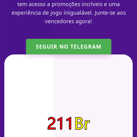
tem acesso a promoções incríveis e uma
experiência de jogo inigualável. Junte-se aos
vencedores agora!
SEGUIR NO TELEGRAM