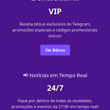
VIP
Receba bônus exclusivos do Telegram,
promoções especiais e códigos promocionais
únicos!
Ver Bônus
📢 Notícias em Tempo Real
24/7
Fique por dentro de todas as novidades,
promoções e eventos da 211Br em tempo real!