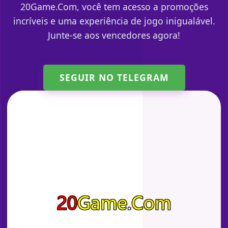
20Game.Com, você tem acesso a promoções
incríveis e uma experiência de jogo inigualável.
Junte-se aos vencedores agora!
SEGUIR NO TELEGRAM