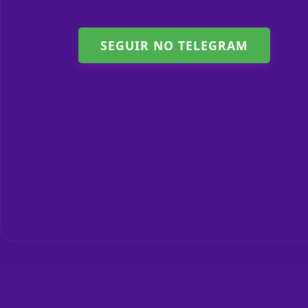
SEGUIR NO TELEGRAM