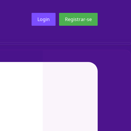
Login
Registrar-se