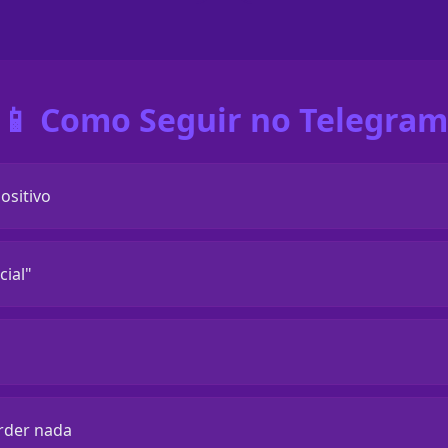
📱 Como Seguir no Telegram
ositivo
cial"
erder nada