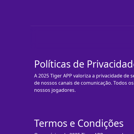
Políticas de Privacida
A 2025 Tiger APP valoriza a privacidade de
de nossos canais de comunicação. Todos os 
nossos jogadores.
Termos e Condições