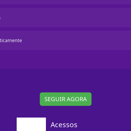
a
aticamente
SEGUIR AGORA
Acessos