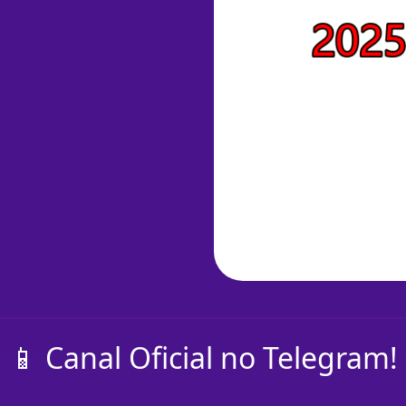
📱 Canal Oficial no Telegram!