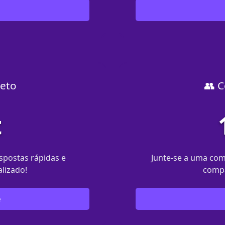
reto
👥 
t
espostas rápidas e
Junte-se a uma com
lizado!
compa
e