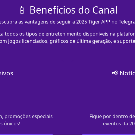
📱 Benefícios do Canal
scubra as vantagens de seguir a 2025 Tiger APP no Teleg
a todos os tipos de entretenimento disponíveis na platafor
m jogos licenciados, gráficos de última geração, e suporte 
sivos
📢 Notí
m, promoções especiais
Fique por dentro d
s únicos!
eventos da 20