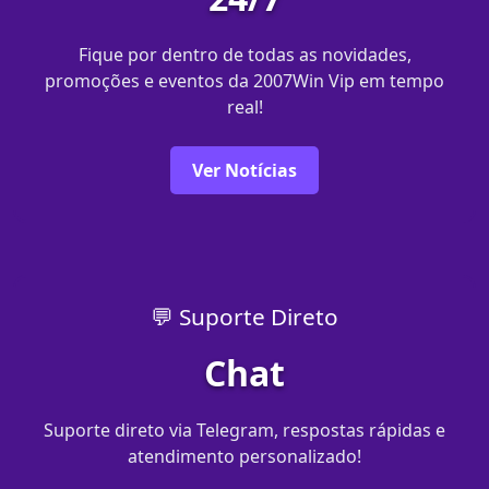
Fique por dentro de todas as novidades,
promoções e eventos da 2007Win Vip em tempo
real!
Ver Notícias
💬 Suporte Direto
Chat
Suporte direto via Telegram, respostas rápidas e
atendimento personalizado!