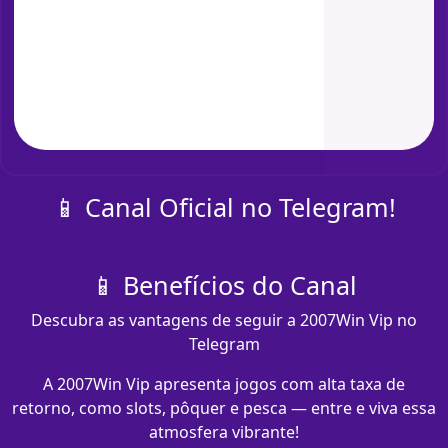
📱 Canal Oficial no Telegram!
📱 Benefícios do Canal
Descubra as vantagens de seguir a 2007Win Vip no
Telegram
A 2007Win Vip apresenta jogos com alta taxa de
retorno, como slots, pôquer e pesca — entre e viva essa
atmosfera vibrante!