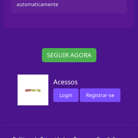
automaticamente
SEGUIR AGORA
Acessos
Login
Registrar-se