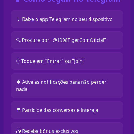
📱 Baixe o app Telegram no seu dispositivo
🔍 Procure por "@1998Tiger.ComOficial"
👆 Toque em "Entrar" ou "Join"
🔔 Ative as notificações para não perder
nada
💬 Participe das conversas e interaja
🎁 Receba bônus exclusivos