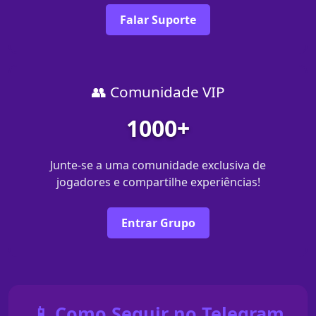
Falar Suporte
👥 Comunidade VIP
1000+
Junte-se a uma comunidade exclusiva de
jogadores e compartilhe experiências!
Entrar Grupo
📱 Como Seguir no Telegram