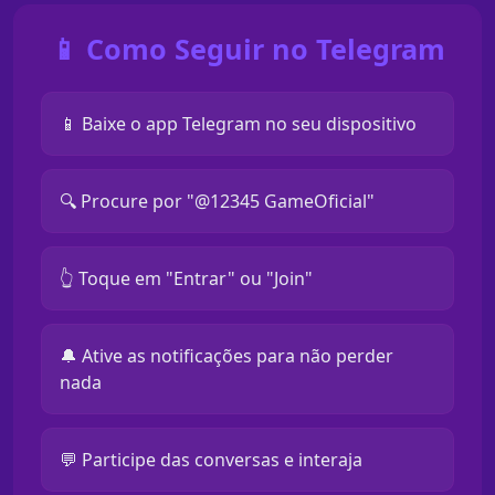
📱 Como Seguir no Telegram
📱 Baixe o app Telegram no seu dispositivo
🔍 Procure por "@12345 GameOficial"
👆 Toque em "Entrar" ou "Join"
🔔 Ative as notificações para não perder
nada
💬 Participe das conversas e interaja