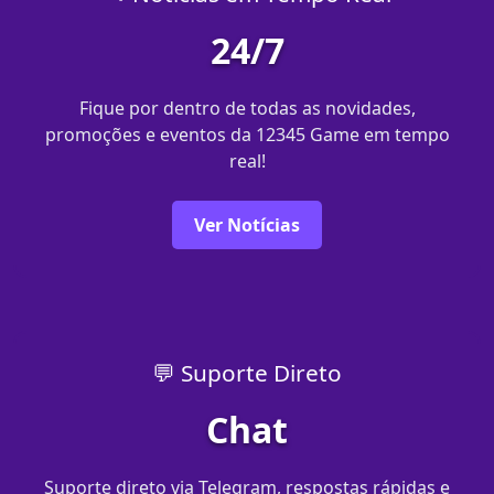
24/7
Fique por dentro de todas as novidades,
promoções e eventos da 12345 Game em tempo
real!
Ver Notícias
💬 Suporte Direto
Chat
Suporte direto via Telegram, respostas rápidas e