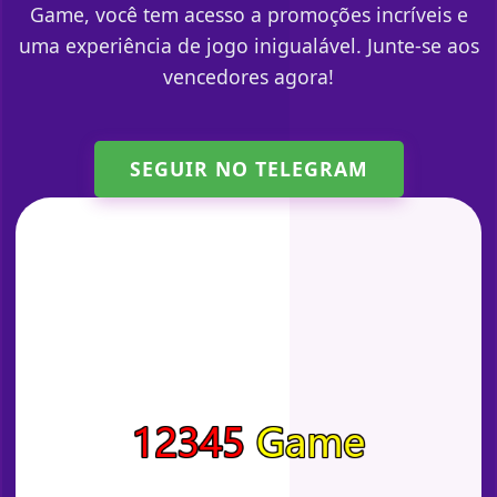
Game, você tem acesso a promoções incríveis e
uma experiência de jogo inigualável. Junte-se aos
vencedores agora!
SEGUIR NO TELEGRAM