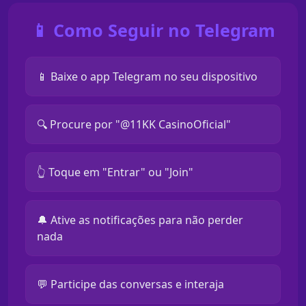
📱 Como Seguir no Telegram
📱 Baixe o app Telegram no seu dispositivo
🔍 Procure por "@11KK CasinoOficial"
👆 Toque em "Entrar" ou "Join"
🔔 Ative as notificações para não perder
nada
💬 Participe das conversas e interaja