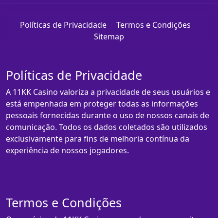
Políticas de Privacidade
Termos e Condições
Sitemap
Políticas de Privacidade
A 11KK Casino valoriza a privacidade de seus usuários e
está empenhada em proteger todas as informações
pessoais fornecidas durante o uso de nossos canais de
comunicação. Todos os dados coletados são utilizados
exclusivamente para fins de melhoria contínua da
experiência de nossos jogadores.
Termos e Condições