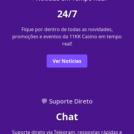
24/7
Fique por dentro de todas as novidades,
promoções e eventos da 11KK Casino em tempo
real!
Ver Notícias
💬 Suporte Direto
Chat
Suporte direto via Telegram, respostas rápidas e