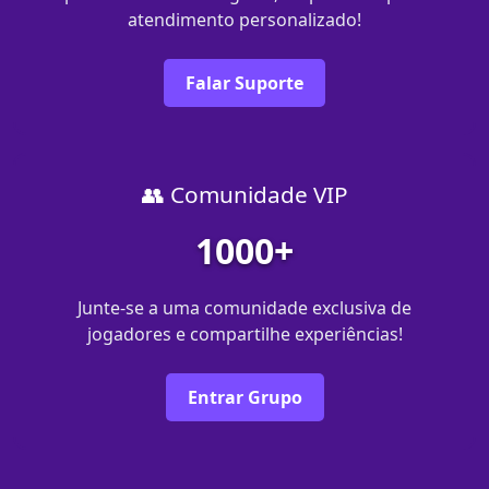
atendimento personalizado!
Falar Suporte
👥 Comunidade VIP
1000+
Junte-se a uma comunidade exclusiva de
jogadores e compartilhe experiências!
Entrar Grupo